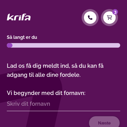
/?products=akasse,fagforening,loensikring&step=0
3
Så langt er du
L
a
d
o
s
f
å
d
i
g
m
e
l
d
t
i
n
d
,
s
å
d
u
k
a
n
f
å
a
d
g
a
n
g
t
i
l
a
l
l
e
d
i
n
e
f
o
r
d
e
l
e
.
V
i
b
e
g
y
n
d
e
r
m
e
d
d
i
t
f
o
r
n
a
v
n
:
Næste